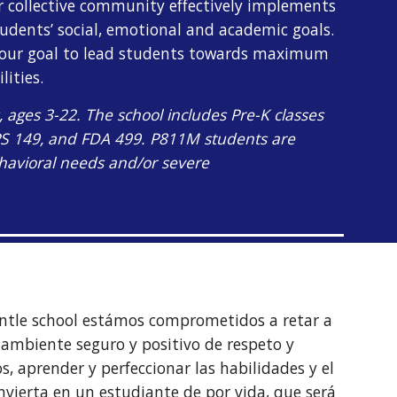
r collective community effectively implements
tudents’ social, emotional and academic goals.
 is our goal to lead students towards maximum
lities.
, ages 3-22. The school includes Pre-K classes
, PS 149, and FDA 499. P811M students are
behavioral needs and/or severe
ntle school estámos comprometidos a retar a
ambiente seguro y positivo de respeto y
, aprender y perfeccionar las habilidades y el
nvierta en un estudiante de por vida, que será