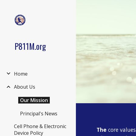
Sk
P811M.org
Home
About Us
Our Mission
Principal's News
Cell Phone & Electronic
The
core value
Device Policy