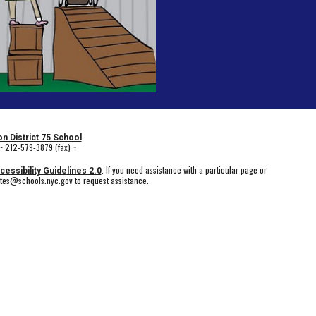
n District 75 School
~ 212-579-3879 (fax) ~
. If you need assistance with a particular page or
essibility Guidelines 2.0
ates@schools.nyc.gov to request assistance.