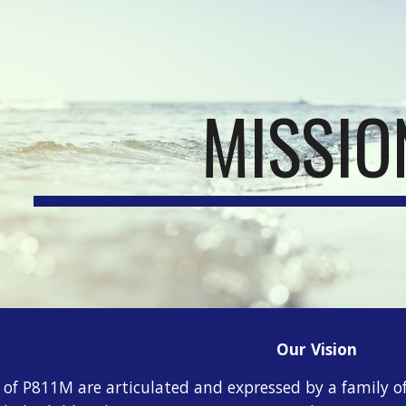
ip to main content
Skip to navigat
MISSIO
Our Vision
s of P811M are articulated and expressed by a family 