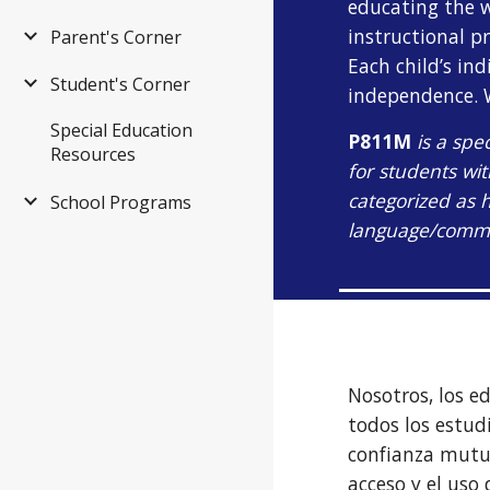
educating the w
instructional p
Parent's Corner
Each child’s in
Student's Corner
independence. W
Special Education
P811M
is a spe
Resources
for students wi
categorized as 
School Programs
language/commu
Nosotros, los 
todos los estu
confianza mutuo
acceso y el uso