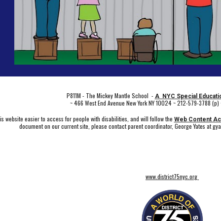
P811M - The Mickey Mantle School -
A NYC Special Educatio
~ 466 West End Avenue New York NY 10024 ~ 212-579-3788 (p) 
 website easier to access for people with disabilities, and will follow the
Web Content Acc
document on our current site, please contact parent coordinator, George Yates at gy
www.district75nyc.org