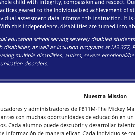
hole child with integrity, compassion and respect. Ou
ractices geared to the individualized achievement of s
dividual assessment data informs this instruction. It
ith this independence, disabilities are turned into abi
cial education school serving severely disabled students
th disabilities, as well as inclusion programs at MS 377
having multiple disabilities, autism, severe emotional/
nication disorders.
Nuestra Mission
educadores y administradores de P811M-The Mickey Ma
diantes con muchas oportunidades de educación en un 
s. Cada alumno puede descubrir y desarrollar talentos
 de información de manera eficaz. Cada individuo se co